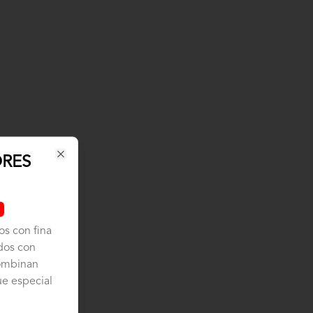
ORES
Close
os con fina
dos con
combinan
ue especial