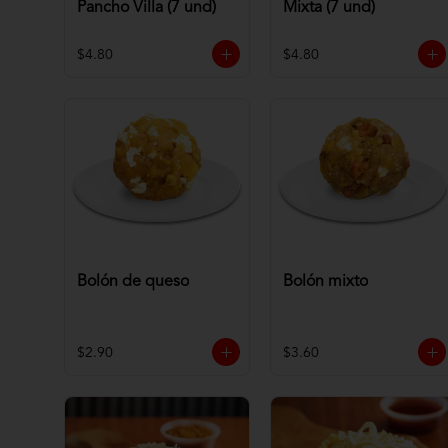
Pancho Villa (7 und)
Mixta (7 und)
$4.80
$4.80
Bolón de queso
Bolón mixto
$2.90
$3.60