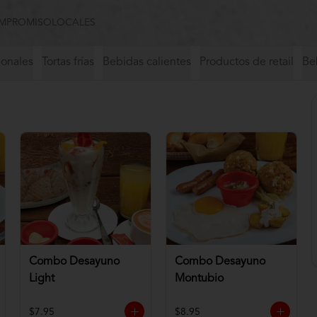
MPROMISO
LOCALES
ionales
Tortas frías
Bebidas calientes
Productos de retail
Beb
Combo Desayuno
Combo Desayuno
Light
Montubio
$7.95
$8.95