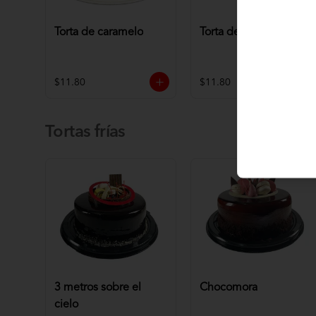
Torta de caramelo
Torta de chocolate
$11.80
$11.80
Tortas frías
3 metros sobre el
Chocomora
cielo