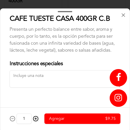
400GR
$9.75
$6.50
CAFE TUESTE CASA 400GR C.B
Presenta un perfecto balance entre sabor, aroma y
cuerpo, por lo tanto, es la opción perfecta para ser
fusionada con una infinita variedad de bases (agua,
lácteos, leche vegetal), sabores o salsas añadidas.
Instrucciones especiales
CAFE TUESTE CASA
CAFE TUESTE CASA
1000GR C.B
400GR C.B
↥
$22.00
$9.75
Agregar
$9.75
Panadería
Nuestra panadería nace del aroma a horno recién abierto y del