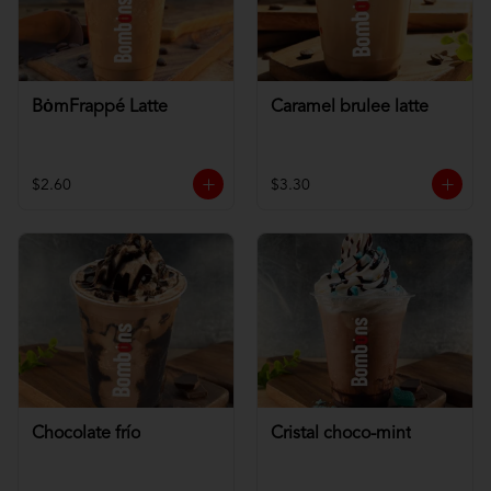
BȯmFrappé Latte
Caramel brulee latte
$2.60
$3.30
Chocolate frío
Cristal choco-mint