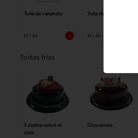
Torta de caramelo
Torta de chocolate
$11.80
$11.80
Tortas frías
3 metros sobre el
Chocomora
cielo