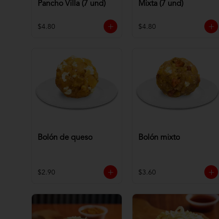
Pancho Villa (7 und)
Mixta (7 und)
$4.80
$4.80
Bolón de queso
Bolón mixto
$2.90
$3.60