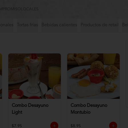
MPROMISO
LOCALES
ionales
Tortas frías
Bebidas calientes
Productos de retail
Beb
Combo Desayuno
Combo Desayuno
Light
Montubio
$7.95
$8.95