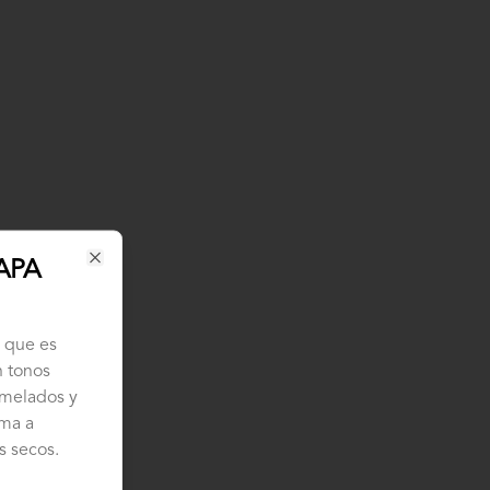
APA
Close
, que es
 tonos
amelados y
oma a
s secos.