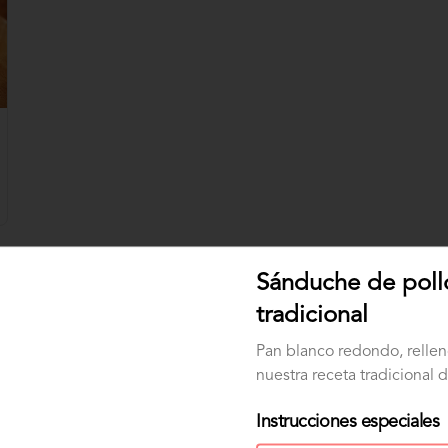
Sánduche de poll
tradicional
Pan blanco redondo, relle
nuestra receta tradicional d
Instrucciones especiales