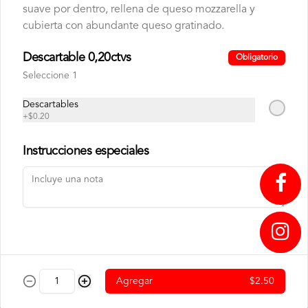
400GR
suave por dentro, rellena de queso mozzarella y
cubierta con abundante queso gratinado.
$9.75
$6.50
Descartable 0,20ctvs
Obligatorio
Seleccione 1
Descartables
+
$0.20
Instrucciones especiales
CAFE TUESTE CASA
CAFE TUESTE CASA
1000GR C.B
400GR C.B
↥
$22.00
$9.75
Agregar
$2.50
Panadería
Nuestra panadería nace del aroma a horno recién abierto y del