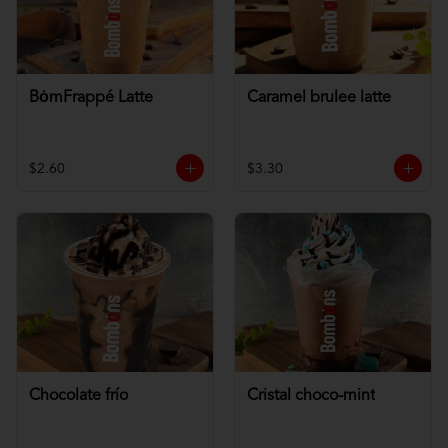
BȯmFrappé Latte
Caramel brulee latte
$2.60
$3.30
Chocolate frío
Cristal choco-mint