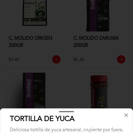
C. MOLIDO ORIGEN
C. MOLIDO ZARUMA
200GR
200GR
$5.40
$5.40
TORTILLA DE YUCA
C. MOLIDO ZARUMA
CAFE SOLUBLE 80GR
Deliciosa tortilla de yuca artesanal, crujiente por fuera,