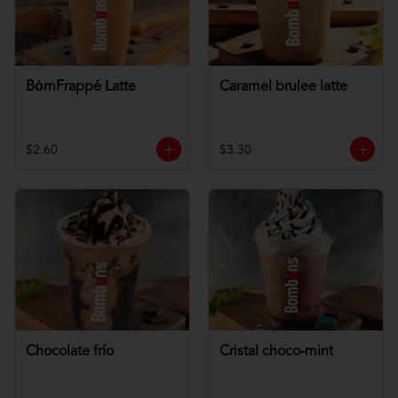
BȯmFrappé Latte
Caramel brulee latte
$2.60
$3.30
Chocolate frío
Cristal choco-mint