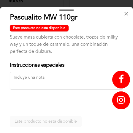
400GR
$9.75
$6.50
Pascualito MW 110gr
Este producto no esta disponible
Suave masa cubierta con chocolate, trozos de milky
way y un toque de caramelo. una combinación
perfecta de dulzura.
Instrucciones especiales
CAFE TUESTE CASA
CAFE TUESTE CASA
1000GR C.B
400GR C.B
↥
$22.00
$9.75
Este producto no esta disponible
Panadería
Nuestra panadería nace del aroma a horno recién abierto y del