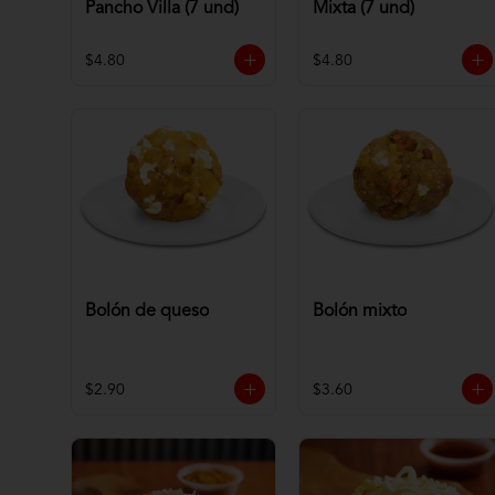
Pancho Villa (7 und)
Mixta (7 und)
$4.80
$4.80
Bolón de queso
Bolón mixto
$2.90
$3.60