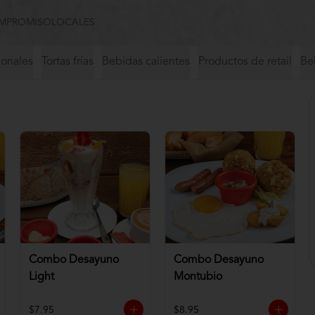
MPROMISO
LOCALES
ionales
Tortas frías
Bebidas calientes
Productos de retail
Beb
Combo Desayuno
Combo Desayuno
Light
Montubio
$7.95
$8.95