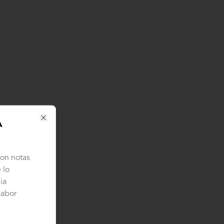
A
Close
con notas
 lo
ia
sabor