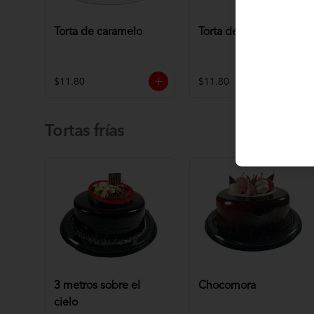
Torta de caramelo
Torta de chocolate
$11.80
$11.80
Tortas frías
3 metros sobre el
Chocomora
cielo