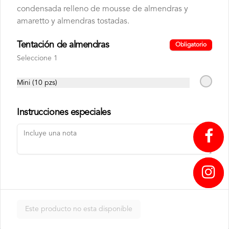
400GR
condensada relleno de mousse de almendras y
amaretto y almendras tostadas.
$9.75
$6.50
Tentación de almendras
Obligatorio
Seleccione 1
Mini (10 pzs)
Instrucciones especiales
CAFE TUESTE CASA
CAFE TUESTE CASA
1000GR C.B
400GR C.B
↥
$22.00
$9.75
Este producto no esta disponible
Panadería
Nuestra panadería nace del aroma a horno recién abierto y del