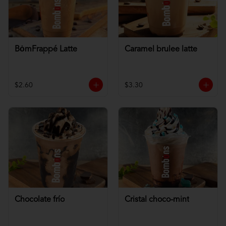
BȯmFrappé Latte
Caramel brulee latte
$2.60
$3.30
Chocolate frío
Cristal choco-mint