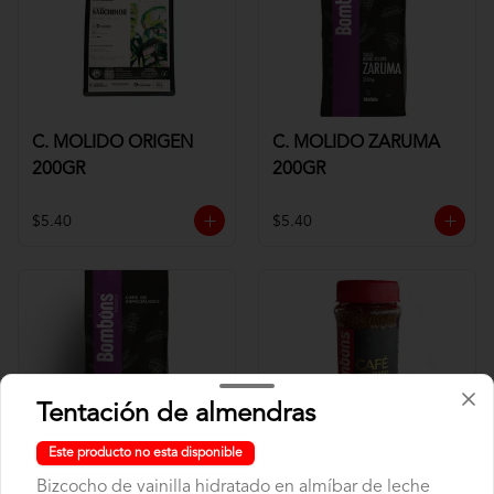
C. MOLIDO ORIGEN
C. MOLIDO ZARUMA
200GR
200GR
$5.40
$5.40
Tentación de almendras
Este producto no esta disponible
C. MOLIDO ZARUMA
CAFE SOLUBLE 80GR
Bizcocho de vainilla hidratado en almíbar de leche