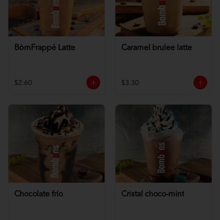
BȯmFrappé Latte
Caramel brulee latte
$2.60
$3.30
Chocolate frío
Cristal choco-mint