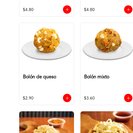
$4.80
$4.80
Bolón de queso
Bolón mixto
$2.90
$3.60