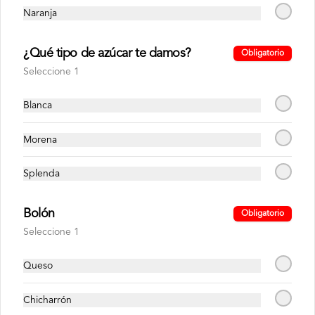
Naranja
¿Qué tipo de azúcar te damos?
Obligatorio
Seleccione 1
C. MOLIDO ORIGEN
C. MOLIDO ZARUMA
Blanca
200GR
200GR
Morena
$5.40
$5.40
Splenda
Bolón
Obligatorio
Seleccione 1
Queso
Chicharrón
C. MOLIDO ZARUMA
CAFE SOLUBLE 80GR