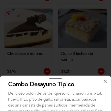
Cheesecake de oreo
Dulce 3 leches de
vainilla
$3.95
$3.20
Combo Desayuno Típico
Delicioso bolón de verde (queso, chicharrón o mixto),
huevo frito, pico de gallo, sal prieta, acompañados
de: una canasta de panes surtidos, mermelada de