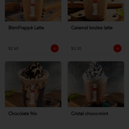
BȯmFrappé Latte
Caramel brulee latte
$2.60
$3.30
Chocolate frío
Cristal choco-mint