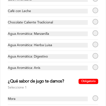
200GR
400GR
Café con Leche
$4.99
$9.25
Chocolate Caliente Tradicional
Agua Aromática: Manzanilla
Agua Aromática: Hierba Luisa
Agua Aromática: Digestivo
C. MOLIDO LOJA
C. MOLIDO LOJA
Agua Aromática: Anís
200GR
400GR
¿Qué sabor de jugo te damos?
Obligatorio
$5.40
$9.75
Seleccione 1
Mora