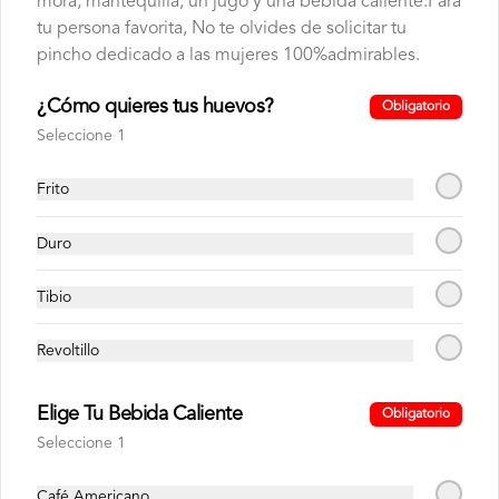
mora, mantequilla, un jugo y una bebida caliente.Para
tu persona favorita, No te olvides de solicitar tu
pincho dedicado a las mujeres 100%admirables.
Tiramisú
¿Cómo quieres tus huevos?
Obligatorio
Seleccione 1
$3.85
Frito
Café de especialidad
Duro
Tibio
Revoltillo
Elige Tu Bebida Caliente
Obligatorio
Seleccione 1
C. MOLIDO JIPIJAPA
C. MOLIDO JIPIJAPA
Café Americano