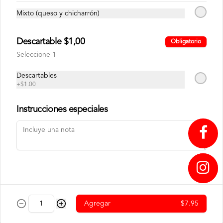
400GR
Mixto (queso y chicharrón)
$9.75
$6.50
Descartable $1,00
Obligatorio
Seleccione 1
Descartables
+
$1.00
Instrucciones especiales
CAFE TUESTE CASA
CAFE TUESTE CASA
1000GR C.B
400GR C.B
↥
$22.00
$9.75
Agregar
$7.95
Panadería
Nuestra panadería nace del aroma a horno recién abierto y del