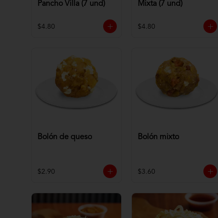
Pancho Villa (7 und)
Mixta (7 und)
$4.80
$4.80
Bolón de queso
Bolón mixto
$2.90
$3.60