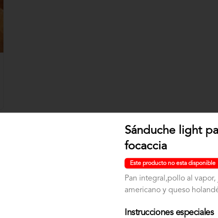
Sánduche light p
focaccia
Este producto no esta disponible
Pan integral,pollo al vapor
americano y queso holandé
Instrucciones especiales