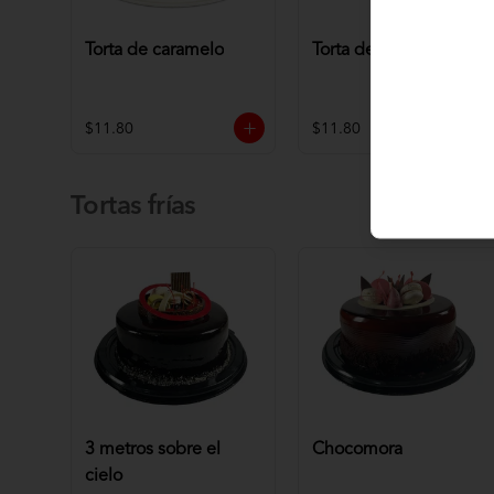
Torta de caramelo
Torta de chocolate
$11.80
$11.80
Tortas frías
3 metros sobre el
Chocomora
cielo