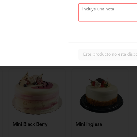
Este producto no esta disp
Mini Black Berry
Mini Inglesa