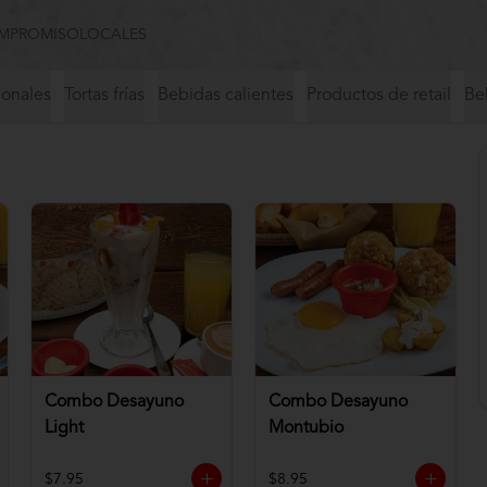
MPROMISO
LOCALES
ionales
Tortas frías
Bebidas calientes
Productos de retail
Beb
Combo Desayuno
Combo Desayuno
Light
Montubio
$7.95
$8.95