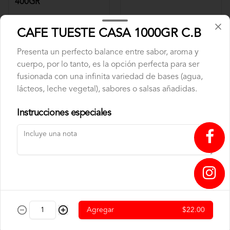
400GR
$9.75
$6.50
CAFE TUESTE CASA 1000GR C.B
Presenta un perfecto balance entre sabor, aroma y
cuerpo, por lo tanto, es la opción perfecta para ser
fusionada con una infinita variedad de bases (agua,
lácteos, leche vegetal), sabores o salsas añadidas.
Instrucciones especiales
CAFE TUESTE CASA
CAFE TUESTE CASA
1000GR C.B
400GR C.B
↥
$22.00
$9.75
Agregar
$22.00
Panadería
Nuestra panadería nace del aroma a horno recién abierto y del