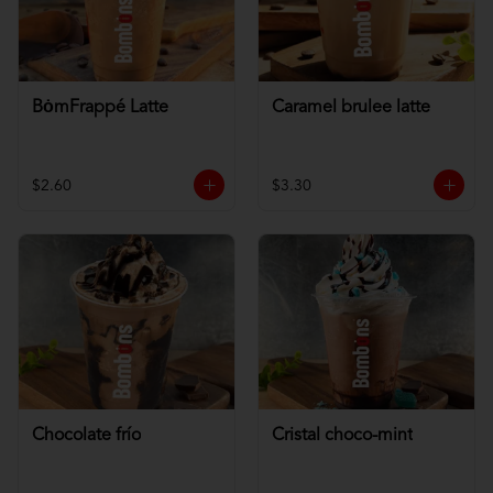
BȯmFrappé Latte
Caramel brulee latte
$2.60
$3.30
Chocolate frío
Cristal choco-mint