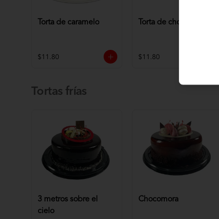
Torta de caramelo
Torta de chocolate
$11.80
$11.80
Tortas frías
3 metros sobre el
Chocomora
cielo