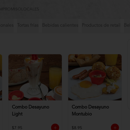
MPROMISO
LOCALES
ionales
Tortas frías
Bebidas calientes
Productos de retail
Beb
Combo Desayuno
Combo Desayuno
Light
Montubio
$7.95
$8.95