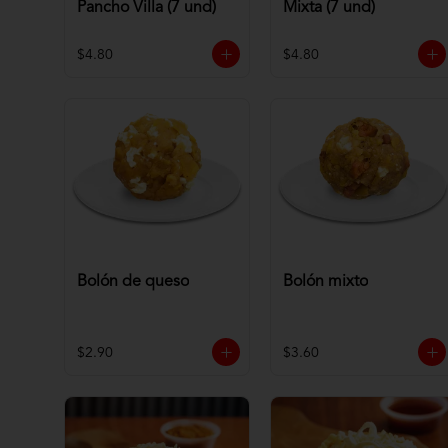
Pancho Villa (7 und)
Mixta (7 und)
$4.80
$4.80
Bolón de queso
Bolón mixto
$2.90
$3.60